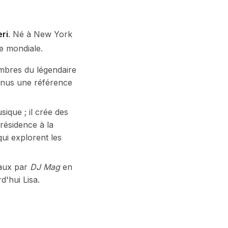
eri
. Né à New York
ue mondiale.
embres du légendaire
enus une référence
ique ; il crée des
 résidence à la
qui explorent les
iaux par
DJ Mag
en
d'hui Lisa.