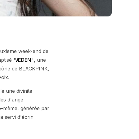
 deuxième week-end de
aptisé
"ÆDEN"
, une
'icône de BLACKPINK,
voix.
le une divinité
les d'ange
lle-même, générée par
 a servi d'écrin