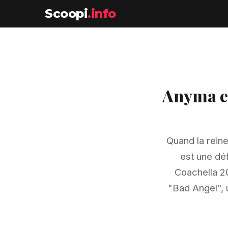
Scoopi
.info
Anyma et
Quand la reine
est une déf
Coachella 20
"Bad Angel", 