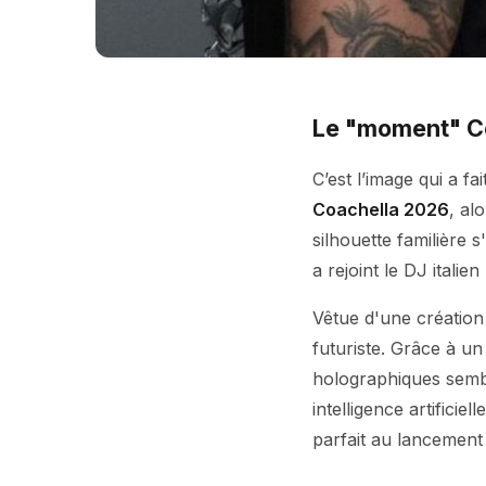
Le "moment" Co
C’est l’image qui a f
Coachella 2026
, al
silhouette familière 
a rejoint le DJ itali
Vêtue d'une créatio
futuriste. Grâce à un
holographiques sembl
intelligence artificiel
parfait au lancement