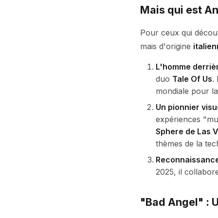
Mais qui est An
Pour ceux qui décou
mais d'origine
italie
L'homme derrière
duo
Tale Of Us
.
mondiale pour la
Un pionnier visue
expériences "mult
Sphere de Las 
thèmes de la tec
Reconnaissance
2025, il collabor
"Bad Angel" : U